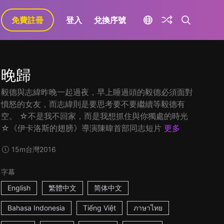
免費註冊
登入
兌換序號
晚歸
毅德與志緯昨晚一起過夜，早上睡過頭的毅德必須面對
憤怒的女友，而志緯則是要思考要不要繼續等毅德有
空。 ☆不是我不回家，而是我想抓住與你獨處的時光
☆《伊卡洛斯的翅膀》導演陳暐首部同志短片
更多
15m
台灣
2016
字幕
English
繁體中文
简体中文
Bahasa Indonesia
Tiếng Việt
ภาษาไทย