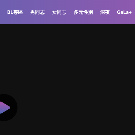
BL專區
男同志
女同志
多元性別
深夜
GaLa+