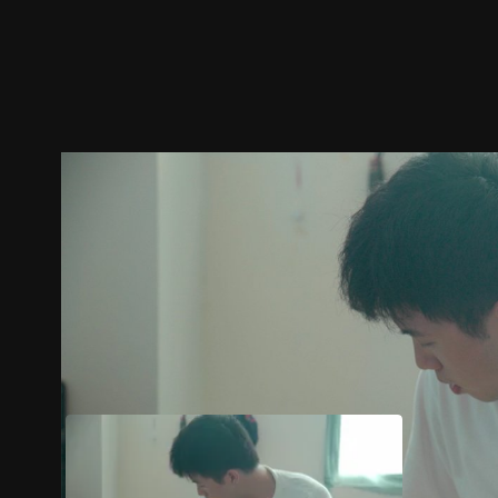
預告
劇照
推薦影片
劇情介紹