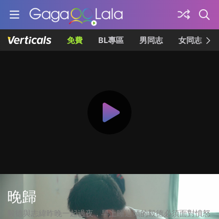
免費
BL專區
男同志
女同志
晚歸
毅德與志緯昨晚一起過夜，早上睡過頭的毅德必須面對憤怒