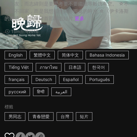
的女友，而志緯則是要思考要不要繼續等毅德有空。 ☆不
是我不回家，而是我想抓住與你獨處的時光 ☆《伊卡洛斯
的翅膀》導演陳暐首部同志短片
更多
15m
台灣
2016
字幕
English
繁體中文
简体中文
Bahasa Indonesia
Tiếng Việt
ภาษาไทย
日本語
한국어
français
Deutsch
Español
Português
русский
हिन्दी
العربية
標籤
男同志
青春戀愛
台灣
短片