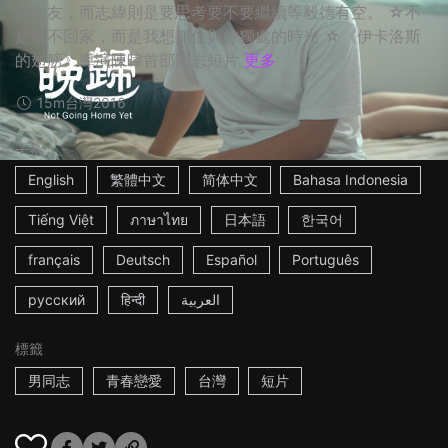
的女友，而志緯則是要思考要不要繼續等毅德有空。 ☆不
是我不回家，而是我想抓住與你獨處的時光 ☆《伊卡洛斯
的翅膀》導演陳暐首部同志短片
更多
15m
台灣
2016
字幕
English
繁體中文
简体中文
Bahasa Indonesia
Tiếng Việt
ภาษาไทย
日本語
한국어
français
Deutsch
Español
Português
русский
हिन्दी
العربية
標籤
男同志
青春戀愛
台灣
短片