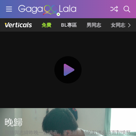
免費
BL專區
男同志
女同志
晚歸
毅德與志緯昨晚一起過夜，早上睡過頭的毅德必須面對憤怒