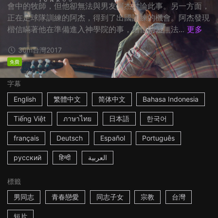
會中的牧師，但他卻無法與男友阿杰討論此事。另一方面，
正在足球隊訓練的阿杰，得到了出國訓練的機會。阿杰發現
楷信瞞著他在準備進入神學院的事，楷信則是無法...
更多
30m
台灣
2017
免費
字幕
English
繁體中文
简体中文
Bahasa Indonesia
Tiếng Việt
ภาษาไทย
日本語
한국어
français
Deutsch
Español
Português
русский
हिन्दी
العربية
標籤
男同志
青春戀愛
同志子女
宗教
台灣
短片