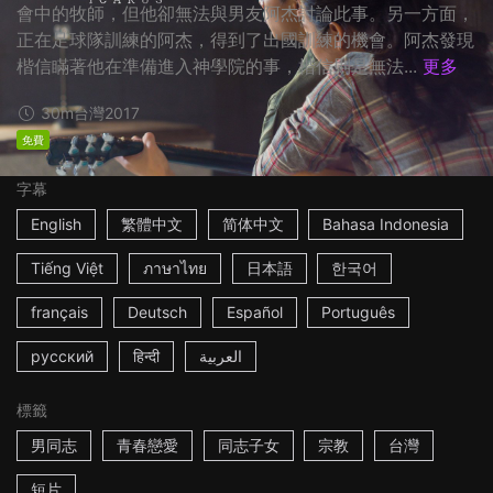
會中的牧師，但他卻無法與男友阿杰討論此事。另一方面，
正在足球隊訓練的阿杰，得到了出國訓練的機會。阿杰發現
楷信瞞著他在準備進入神學院的事，楷信則是無法...
更多
30m
台灣
2017
免費
字幕
English
繁體中文
简体中文
Bahasa Indonesia
Tiếng Việt
ภาษาไทย
日本語
한국어
français
Deutsch
Español
Português
русский
हिन्दी
العربية
標籤
男同志
青春戀愛
同志子女
宗教
台灣
短片