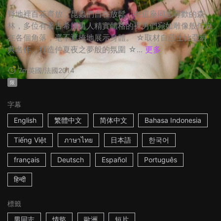
野地裡百花齊放，昆蟲們自在放鬆。在這座同志尋歡的森
林，多位有著古希臘男人精實體格的裸男們宛如雕像般佇立
在各個角落，毫不遮掩地展示身體。 ☆取材自莎士比亞經
典名作，打造仲夏夜之夢般的氛圍 ☆...
更多
7m
英國/法國
2014
限
字幕
English
繁體中文
简体中文
Bahasa Indonesia
Tiếng Việt
ภาษาไทย
日本語
한국어
français
Deutsch
Español
Português
हिन्दी
標籤
男同志
情慾
歐洲
短片