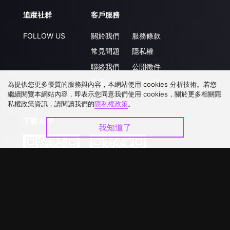
追蹤社群
客戶服務
FOLLOW US
關於我們
服務條款
常見問題
隱私權
聯絡我們
公開徵件
升級VIP
合作洽談
為提供您更多優質的服務與內容，本網站使用 cookies 分析技術。若您
繼續閱覽本網站內容，即表示您同意我們使用 cookies，關於更多相關隱
私權政策資訊，請閱讀我們的
隱私權政策
。
下載 APP
我知道了