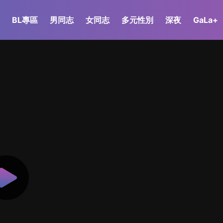
BL專區
男同志
女同志
多元性別
深夜
GaLa+