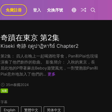
免費註冊
登入
兌換序號
奇蹟在東京 第2集
Kiseki 奇跡 ฤดูปาฏิหาริย์ Chapter2
第2集： 四人在晚上一起喝酒吃零食，Pan和Plai也現場
演奏了他們創作的歌曲。 影集簡介： 入秋的東京，長
居此地的P帶著麻吉Beboy遊覽風光，一對雙胞胎Pan和
Plai意外地加入了他們的...
更多
35m
泰國
2024
免費
字幕
English
繁體中文
简体中文