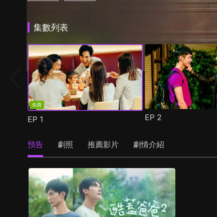
集數列表
免費
EP
2
EP
1
預告
劇照
推薦影片
劇情介紹