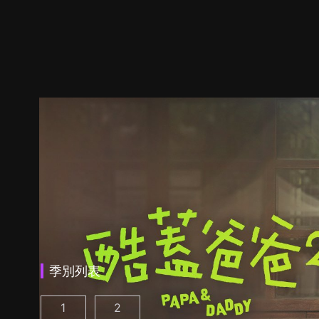
季別列表
1
2
酷蓋爸爸 第1集
酷蓋爸爸 第2季 第1集
(
)
(
)