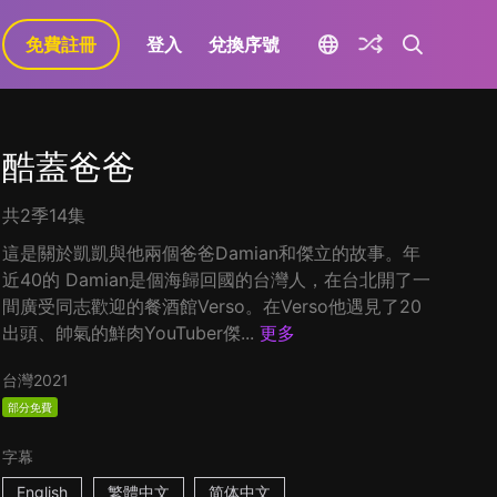
免費註冊
登入
兌換序號
酷蓋爸爸
共2季14集
這是關於凱凱與他兩個爸爸Damian和傑立的故事。年
近40的 Damian是個海歸回國的台灣人，在台北開了一
間廣受同志歡迎的餐酒館Verso。在Verso他遇見了20
出頭、帥氣的鮮肉YouTuber傑...
更多
台灣
2021
部分免費
字幕
English
繁體中文
简体中文