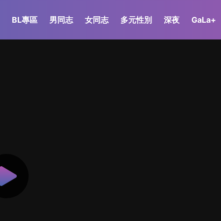
BL專區
男同志
女同志
多元性別
深夜
GaLa+