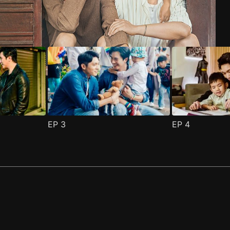
EP
3
EP
4