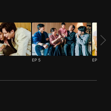
EP
5
EP
6