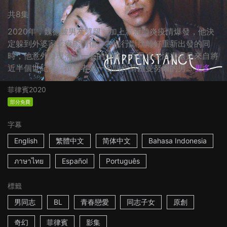
共8集
2020年，魏德被男友劈腿，加上新冠肺炎疫情爆發，他決
定躲到外婆家並療癒情傷。在進行斷捨離好重新出發的同
時，他意外發現滿滿一袋的情書，而且這些情書還是來自將
近半個世紀前。撰寫者是一名叫作荷西曼努爾的男...
更多
菲律賓
2020
部分免費
字幕
English
繁體中文
简体中文
Bahasa Indonesia
ภาษาไทย
Español
Português
標籤
男同志
BL
青春戀愛
同志子女
原創
奇幻
菲律賓
影集