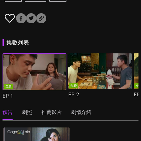
集數列表
免費
免
免費
EP
2
E
EP
1
預告
劇照
推薦影片
劇情介紹