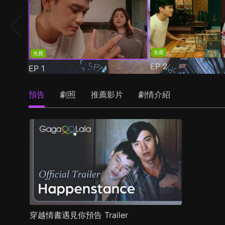
免費
免費
EP
2
EP
1
預告
劇照
推薦影片
劇情介紹
穿越情書遇見你預告 Trailer