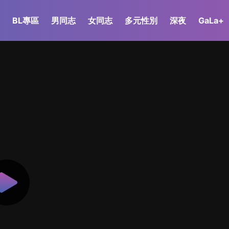
BL專區
男同志
女同志
多元性別
深夜
GaLa+