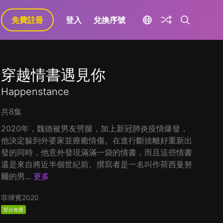
免費註冊
登入
兌換序號
穿越情書遇見你
Happenstance
共8集
2020年，魏德被男友劈腿，加上新冠肺炎疫情爆發，
他決定躲到外婆家並療癒情傷。在進行斷捨離好重新出
發的同時，他意外發現滿滿一袋的情書，而且這些情書
還是來自將近半個世紀前。撰寫者是一名叫作荷西曼努
爾的男...
更多
菲律賓
2020
部分免費