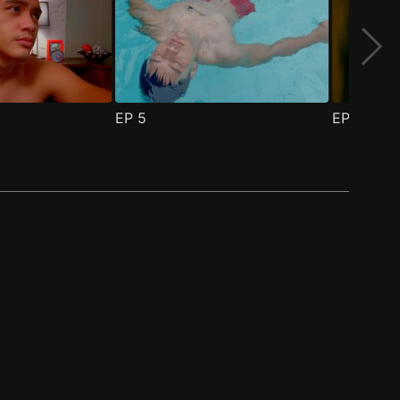
EP
5
EP
6