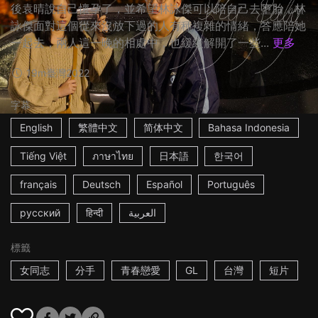
後袁晴說自己懷孕了，並希望林詠傑可以陪自己去墮胎，林
詠傑面對這個從來沒放下過的人有種複雜的情緒，答應陪她
一起去，兩人這一晚的相處中，也緩緩解開了一些...
更多
19m
臺灣
2022
字幕
English
繁體中文
简体中文
Bahasa Indonesia
Tiếng Việt
ภาษาไทย
日本語
한국어
français
Deutsch
Español
Português
русский
हिन्दी
العربية
標籤
女同志
分手
青春戀愛
GL
台灣
短片