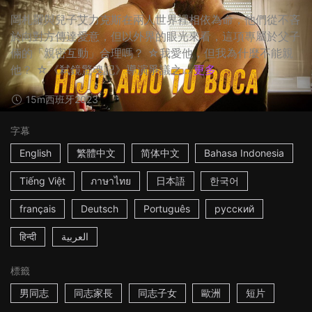
岡札羅與兒子艾力克斯在兩人世界裡相依為命，他們從不吝
於向對方傳達愛意，但以外界的眼光來看，這項專屬於父子
倆的「親密互動」合理嗎？ ☆我愛他，但我為什麼不能親
他？ ☆《弒鏡驚魂記》導演爭議之...
更多
15m
西班牙
2023
字幕
English
繁體中文
简体中文
Bahasa Indonesia
Tiếng Việt
ภาษาไทย
日本語
한국어
français
Deutsch
Português
русский
हिन्दी
العربية
標籤
男同志
同志家長
同志子女
歐洲
短片