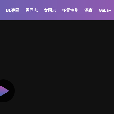
BL專區
男同志
女同志
多元性別
深夜
GaLa+