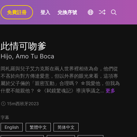
免費註冊
登入
兌換序號
此情可吻爹
Hijo, Amo Tu Boca
岡札羅與兒子艾力克斯在兩人世界裡相依為命，他們從
不吝於向對方傳達愛意，但以外界的眼光來看，這項專
屬於父子倆的「親密互動」合理嗎？ ☆我愛他，但我為
什麼不能親他？ ☆《弒鏡驚魂記》導演爭議之...
更多
15m
西班牙
2023
字幕
English
繁體中文
简体中文