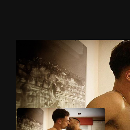
預告
劇照
推薦影片
劇情介紹