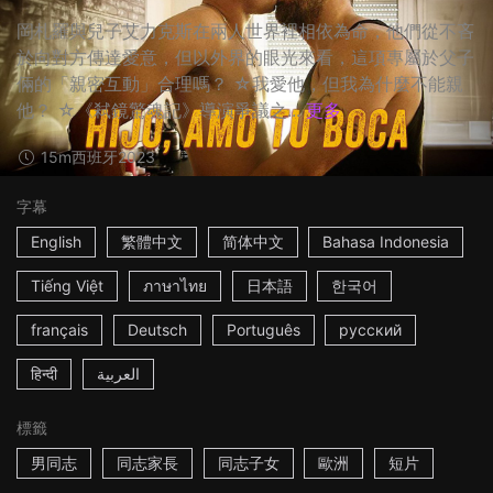
岡札羅與兒子艾力克斯在兩人世界裡相依為命，他們從不吝
於向對方傳達愛意，但以外界的眼光來看，這項專屬於父子
倆的「親密互動」合理嗎？ ☆我愛他，但我為什麼不能親
他？ ☆《弒鏡驚魂記》導演爭議之...
更多
15m
西班牙
2023
字幕
English
繁體中文
简体中文
Bahasa Indonesia
Tiếng Việt
ภาษาไทย
日本語
한국어
français
Deutsch
Português
русский
हिन्दी
العربية
標籤
男同志
同志家長
同志子女
歐洲
短片