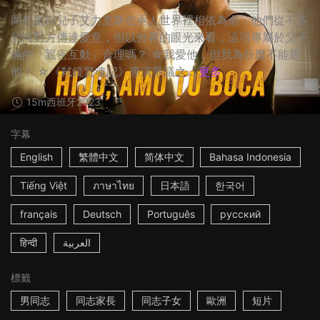
岡札羅與兒子艾力克斯在兩人世界裡相依為命，他們從不吝
於向對方傳達愛意，但以外界的眼光來看，這項專屬於父子
倆的「親密互動」合理嗎？ ☆我愛他，但我為什麼不能親
他？ ☆《弒鏡驚魂記》導演爭議之...
更多
15m
西班牙
2023
字幕
English
繁體中文
简体中文
Bahasa Indonesia
Tiếng Việt
ภาษาไทย
日本語
한국어
français
Deutsch
Português
русский
हिन्दी
العربية
標籤
男同志
同志家長
同志子女
歐洲
短片