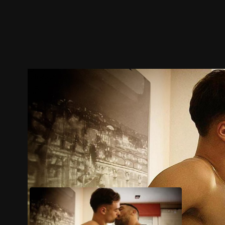
預告
劇照
推薦影片
劇情介紹