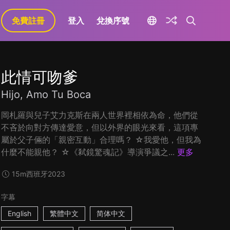
免費註冊
登入
兌換序號
此情可吻爹
Hijo, Amo Tu Boca
岡札羅與兒子艾力克斯在兩人世界裡相依為命，他們從
不吝於向對方傳達愛意，但以外界的眼光來看，這項專
屬於父子倆的「親密互動」合理嗎？ ☆我愛他，但我為
什麼不能親他？ ☆《弒鏡驚魂記》導演爭議之...
更多
15m
西班牙
2023
字幕
English
繁體中文
简体中文