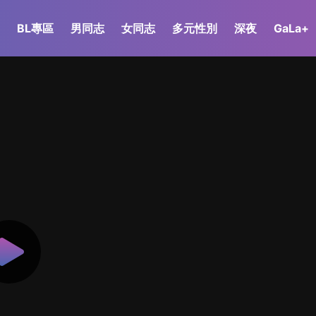
BL專區
男同志
女同志
多元性別
深夜
GaLa+