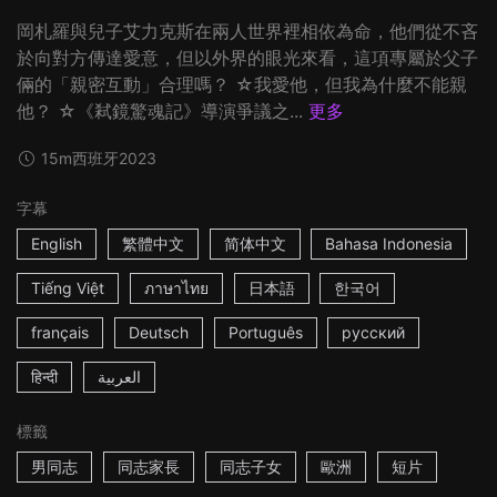
岡札羅與兒子艾力克斯在兩人世界裡相依為命，他們從不吝
於向對方傳達愛意，但以外界的眼光來看，這項專屬於父子
倆的「親密互動」合理嗎？ ☆我愛他，但我為什麼不能親
他？ ☆《弒鏡驚魂記》導演爭議之...
更多
15m
西班牙
2023
字幕
English
繁體中文
简体中文
Bahasa Indonesia
Tiếng Việt
ภาษาไทย
日本語
한국어
français
Deutsch
Português
русский
हिन्दी
العربية
標籤
男同志
同志家長
同志子女
歐洲
短片