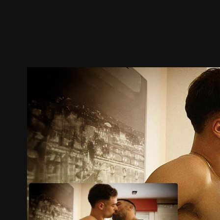
預告
劇照
推薦影片
劇情介紹