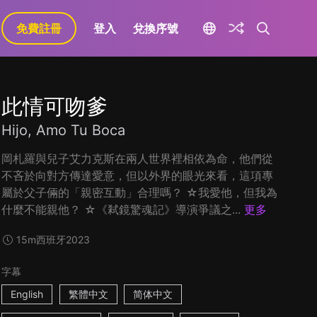
免費註冊
登入
兌換序號
此情可吻爹
Hijo, Amo Tu Boca
岡札羅與兒子艾力克斯在兩人世界裡相依為命，他們從
不吝於向對方傳達愛意，但以外界的眼光來看，這項專
屬於父子倆的「親密互動」合理嗎？ ☆我愛他，但我為
什麼不能親他？ ☆《弒鏡驚魂記》導演爭議之...
更多
15m
西班牙
2023
字幕
English
繁體中文
简体中文