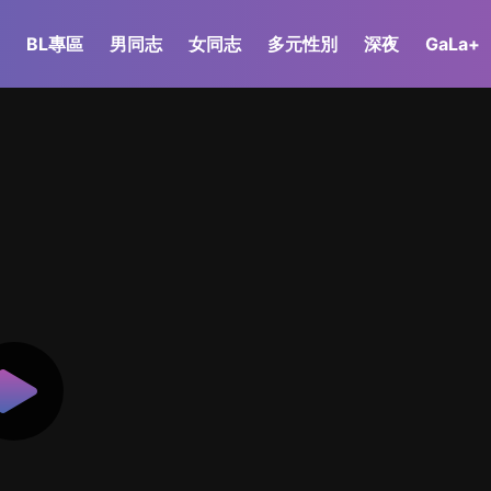
BL專區
男同志
女同志
多元性別
深夜
GaLa+