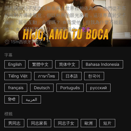
岡札羅與兒子艾力克斯在兩人世界裡相依為命，他們從不吝
於向對方傳達愛意，但以外界的眼光來看，這項專屬於父子
倆的「親密互動」合理嗎？ ☆我愛他，但我為什麼不能親
他？ ☆《弒鏡驚魂記》導演爭議之...
更多
15m
西班牙
2023
字幕
English
繁體中文
简体中文
Bahasa Indonesia
Tiếng Việt
ภาษาไทย
日本語
한국어
français
Deutsch
Português
русский
हिन्दी
العربية
標籤
男同志
同志家長
同志子女
歐洲
短片