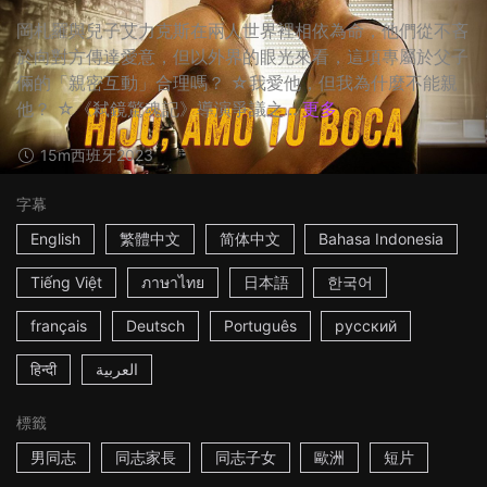
岡札羅與兒子艾力克斯在兩人世界裡相依為命，他們從不吝
於向對方傳達愛意，但以外界的眼光來看，這項專屬於父子
倆的「親密互動」合理嗎？ ☆我愛他，但我為什麼不能親
他？ ☆《弒鏡驚魂記》導演爭議之...
更多
15m
西班牙
2023
字幕
English
繁體中文
简体中文
Bahasa Indonesia
Tiếng Việt
ภาษาไทย
日本語
한국어
français
Deutsch
Português
русский
हिन्दी
العربية
標籤
男同志
同志家長
同志子女
歐洲
短片