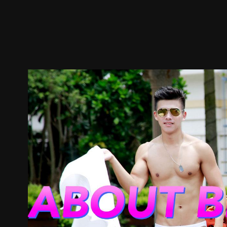
預告
劇照
推薦影片
劇情介紹