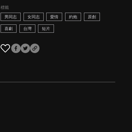
標籤
男同志
女同志
愛情
約炮
原創
喜劇
台灣
短片