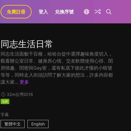
免費註冊
登入
兌換序號
同志生活日常
同志生活面貌千百種，哈哈台從中選擇趣味角度切入，
觀看辦公室日常、健身房心情、交友軟體使用心得、閨
房情趣、閨密與Gay密，還有私底下彼此才懂的小暗號
等等，同時走入街頭訪問了解大家的想法，許多內容都
讓大家...
更多
32m
台灣
2016
免費
字幕
繁體中文
English