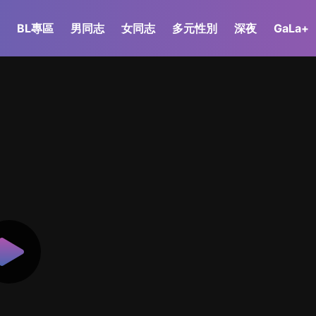
BL專區
男同志
女同志
多元性別
深夜
GaLa+