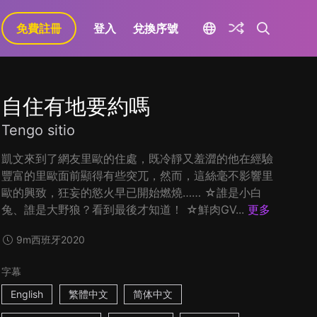
免費註冊
登入
兌換序號
自住有地要約嗎
Tengo sitio
凱文來到了網友里歐的住處，既冷靜又羞澀的他在經驗
豐富的里歐面前顯得有些突兀，然而，這絲毫不影響里
歐的興致，狂妄的慾火早已開始燃燒…… ☆誰是小白
兔、誰是大野狼？看到最後才知道！ ☆鮮肉GV...
更多
9m
西班牙
2020
字幕
English
繁體中文
简体中文