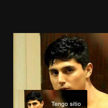
預告
劇照
推薦影片
劇情介紹