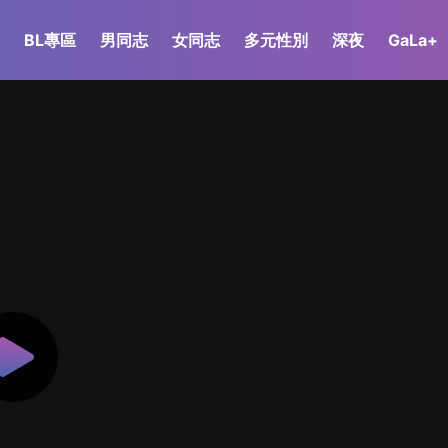
BL專區
男同志
女同志
多元性別
深夜
GaLa+