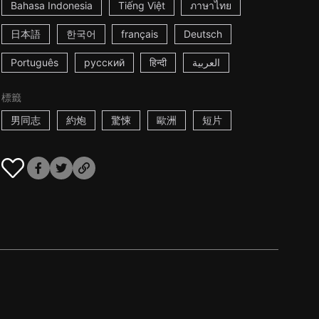
Bahasa Indonesia
Tiếng Việt
ภาษาไทย
日本語
한국어
français
Deutsch
Português
русский
हिन्दी
العربية
標籤
男同志
約炮
驚悚
歐洲
短片