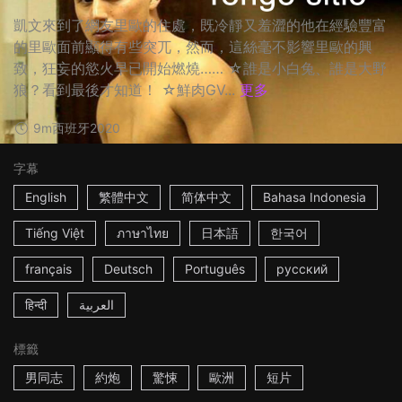
凱文來到了網友里歐的住處，既冷靜又羞澀的他在經驗豐富
的里歐面前顯得有些突兀，然而，這絲毫不影響里歐的興
致，狂妄的慾火早已開始燃燒…… ☆誰是小白兔、誰是大野
狼？看到最後才知道！ ☆鮮肉GV...
更多
9m
西班牙
2020
字幕
English
繁體中文
简体中文
Bahasa Indonesia
Tiếng Việt
ภาษาไทย
日本語
한국어
français
Deutsch
Português
русский
हिन्दी
العربية
標籤
男同志
約炮
驚悚
歐洲
短片