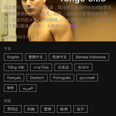
凱文來到了網友里歐的住處，既冷靜又羞澀的他在經驗豐富
的里歐面前顯得有些突兀，然而，這絲毫不影響里歐的興
致，狂妄的慾火早已開始燃燒…… ☆誰是小白兔、誰是大野
狼？看到最後才知道！ ☆鮮肉GV...
更多
9m
西班牙
2020
字幕
English
繁體中文
简体中文
Bahasa Indonesia
Tiếng Việt
ภาษาไทย
日本語
한국어
français
Deutsch
Português
русский
हिन्दी
العربية
標籤
男同志
約炮
驚悚
歐洲
短片