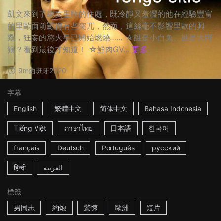
凱文來到了網友里歐的住處，既冷靜又羞澀的他在經驗豐富
的里歐面前顯得有些突兀，然而，這絲毫不影響里歐的興
致，狂妄的慾火早已開始燃燒…… ☆誰是小白兔、誰是大野
狼？看到最後才知道！ ☆鮮肉GV...
更多
9m
西班牙
2020
字幕
English
繁體中文
简体中文
Bahasa Indonesia
Tiếng Việt
ภาษาไทย
日本語
한국어
français
Deutsch
Português
русский
हिन्दी
العربية
標籤
男同志
約炮
驚悚
歐洲
短片