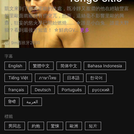
凱文來到了網友里歐的住處，既冷靜又羞澀的他在經驗豐富
的里歐面前顯得有些突兀，然而，這絲毫不影響里歐的興
致，狂妄的慾火早已開始燃燒…… ☆誰是小白兔、誰是大野
狼？看到最後才知道！ ☆鮮肉GV...
更多
9m
西班牙
2020
字幕
English
繁體中文
简体中文
Bahasa Indonesia
Tiếng Việt
ภาษาไทย
日本語
한국어
français
Deutsch
Português
русский
हिन्दी
العربية
標籤
男同志
約炮
驚悚
歐洲
短片