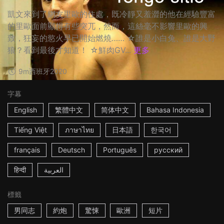
凱文來到了網友里歐的住處，既冷靜又羞澀的他在經驗豐富
的里歐面前顯得有些突兀，然而，這絲毫不影響里歐的興
致，狂妄的慾火早已開始燃燒…… ☆誰是小白兔、誰是大野
狼？看到最後才知道！ ☆鮮肉GV...
更多
9m
西班牙
2020
字幕
English
繁體中文
简体中文
Bahasa Indonesia
Tiếng Việt
ภาษาไทย
日本語
한국어
français
Deutsch
Português
русский
हिन्दी
العربية
標籤
男同志
約炮
驚悚
歐洲
短片