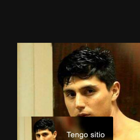
預告
劇照
推薦影片
劇情介紹