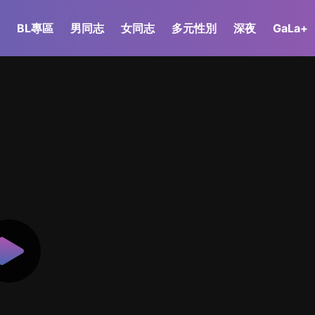
BL專區
男同志
女同志
多元性別
深夜
GaLa+