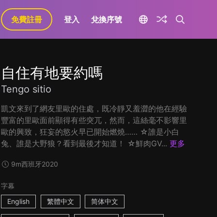
免費註冊
登入
兌換序號
自住有地要約嗎
Tengo sitio
凱文來到了網友里歐的住處，既冷靜又羞澀的他在經驗
豐富的里歐面前顯得有些突兀，然而，這絲毫不影響里
歐的興致，狂妄的慾火早已開始燃燒…… ☆誰是小白
兔、誰是大野狼？看到最後才知道！ ☆鮮肉GV...
更多
9m
西班牙
2020
字幕
English
繁體中文
简体中文