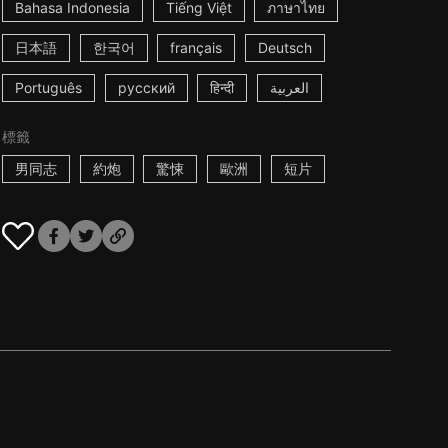
Bahasa Indonesia
Tiếng Việt
ภาษาไทย
日本語
한국어
français
Deutsch
Português
русский
हिन्दी
العربية
標籤
男同志
約炮
驚悚
歐洲
短片