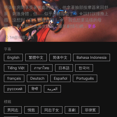
男孩在房間享受著獨處的時光，他拿著臉部按摩器來回舒
展、刺激身體，但……似乎用錯部位了？ ☆誤打誤撞撸上
癮，沒想到「它」這麼好用！ ☆「我也想要這樣的母
親！」創下兩百多萬次觀看，爆笑劇情引網...
更多
1m
菲律賓
2021
字幕
English
繁體中文
简体中文
Bahasa Indonesia
Tiếng Việt
ภาษาไทย
日本語
한국어
français
Deutsch
Español
Português
русский
हिन्दी
العربية
標籤
男同志
情慾
同志子女
喜劇
菲律賓