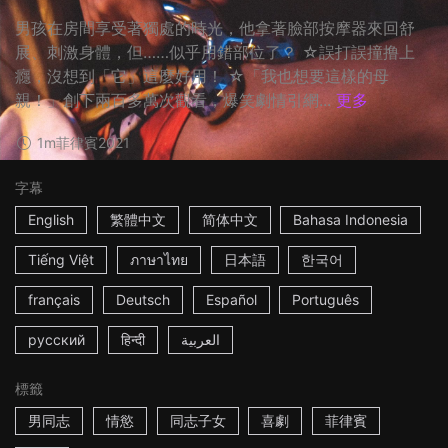
男孩在房間享受著獨處的時光，他拿著臉部按摩器來回舒
展、刺激身體，但……似乎用錯部位了？ ☆誤打誤撞撸上
癮，沒想到「它」這麼好用！ ☆「我也想要這樣的母
親！」創下兩百多萬次觀看，爆笑劇情引網...
更多
1m
菲律賓
2021
字幕
English
繁體中文
简体中文
Bahasa Indonesia
Tiếng Việt
ภาษาไทย
日本語
한국어
français
Deutsch
Español
Português
русский
हिन्दी
العربية
標籤
男同志
情慾
同志子女
喜劇
菲律賓