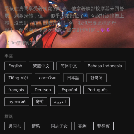
男孩在房間享受著獨處的時光，他拿著臉部按摩器來回舒
展、刺激身體，但……似乎用錯部位了？ ☆誤打誤撞撸上
癮，沒想到「它」這麼好用！ ☆「我也想要這樣的母
親！」創下兩百多萬次觀看，爆笑劇情引網...
更多
1m
菲律賓
2021
字幕
English
繁體中文
简体中文
Bahasa Indonesia
Tiếng Việt
ภาษาไทย
日本語
한국어
français
Deutsch
Español
Português
русский
हिन्दी
العربية
標籤
男同志
情慾
同志子女
喜劇
菲律賓