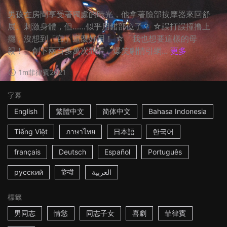
男孩在房間享受著獨處的時光，他拿著臉部按摩器來回舒
展、刺激身體，但……似乎用錯部位了？ ☆誤打誤撞撸上
癮，沒想到「它」這麼好用！ ☆「我也想要這樣的母
親！」創下兩百多萬次觀看，爆笑劇情引網...
更多
1m
菲律賓
2021
字幕
English
繁體中文
简体中文
Bahasa Indonesia
Tiếng Việt
ภาษาไทย
日本語
한국어
français
Deutsch
Español
Português
русский
हिन्दी
العربية
標籤
男同志
情慾
同志子女
喜劇
菲律賓