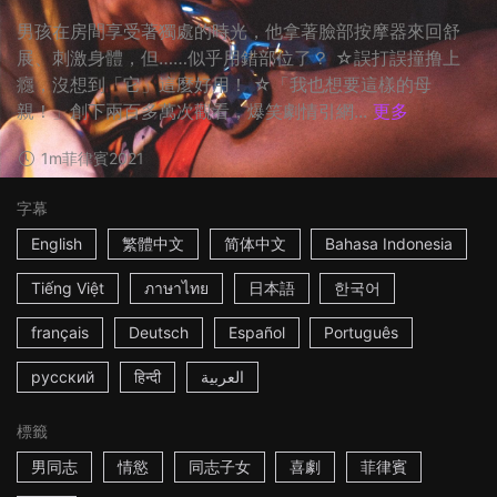
男孩在房間享受著獨處的時光，他拿著臉部按摩器來回舒
展、刺激身體，但……似乎用錯部位了？ ☆誤打誤撞撸上
癮，沒想到「它」這麼好用！ ☆「我也想要這樣的母
親！」創下兩百多萬次觀看，爆笑劇情引網...
更多
1m
菲律賓
2021
字幕
English
繁體中文
简体中文
Bahasa Indonesia
Tiếng Việt
ภาษาไทย
日本語
한국어
français
Deutsch
Español
Português
русский
हिन्दी
العربية
標籤
男同志
情慾
同志子女
喜劇
菲律賓