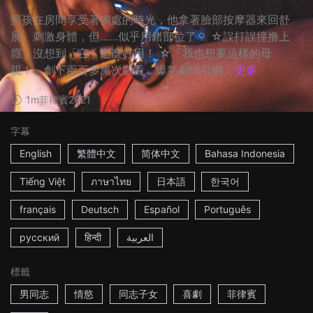
男孩在房間享受著獨處的時光，他拿著臉部按摩器來回舒
展、刺激身體，但……似乎用錯部位了？ ☆誤打誤撞撸上
癮，沒想到「它」這麼好用！ ☆「我也想要這樣的母
親！」創下兩百多萬次觀看，爆笑劇情引網...
更多
1m
菲律賓
2021
字幕
English
繁體中文
简体中文
Bahasa Indonesia
Tiếng Việt
ภาษาไทย
日本語
한국어
français
Deutsch
Español
Português
русский
हिन्दी
العربية
標籤
男同志
情慾
同志子女
喜劇
菲律賓