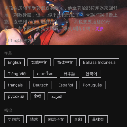
男孩在房間享受著獨處的時光，他拿著臉部按摩器來回舒
展、刺激身體，但……似乎用錯部位了？ ☆誤打誤撞撸上
癮，沒想到「它」這麼好用！ ☆「我也想要這樣的母
親！」創下兩百多萬次觀看，爆笑劇情引網...
更多
1m
菲律賓
2021
字幕
English
繁體中文
简体中文
Bahasa Indonesia
Tiếng Việt
ภาษาไทย
日本語
한국어
français
Deutsch
Español
Português
русский
हिन्दी
العربية
標籤
男同志
情慾
同志子女
喜劇
菲律賓