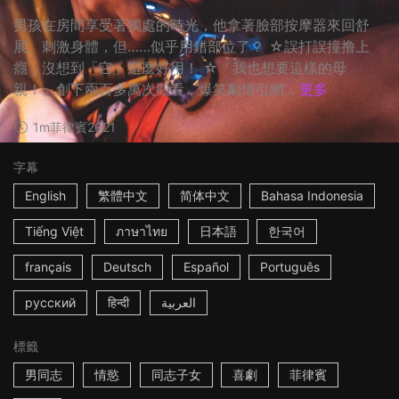
男孩在房間享受著獨處的時光，他拿著臉部按摩器來回舒
展、刺激身體，但……似乎用錯部位了？ ☆誤打誤撞撸上
癮，沒想到「它」這麼好用！ ☆「我也想要這樣的母
親！」創下兩百多萬次觀看，爆笑劇情引網...
更多
1m
菲律賓
2021
字幕
English
繁體中文
简体中文
Bahasa Indonesia
Tiếng Việt
ภาษาไทย
日本語
한국어
français
Deutsch
Español
Português
русский
हिन्दी
العربية
標籤
男同志
情慾
同志子女
喜劇
菲律賓