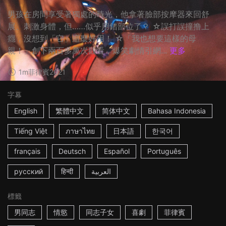
男孩在房間享受著獨處的時光，他拿著臉部按摩器來回舒
展、刺激身體，但……似乎用錯部位了？ ☆誤打誤撞撸上
癮，沒想到「它」這麼好用！ ☆「我也想要這樣的母
親！」創下兩百多萬次觀看，爆笑劇情引網...
更多
1m
菲律賓
2021
字幕
English
繁體中文
简体中文
Bahasa Indonesia
Tiếng Việt
ภาษาไทย
日本語
한국어
français
Deutsch
Español
Português
русский
हिन्दी
العربية
標籤
男同志
情慾
同志子女
喜劇
菲律賓