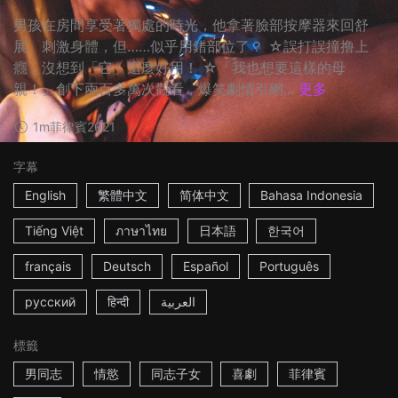
男孩在房間享受著獨處的時光，他拿著臉部按摩器來回舒
展、刺激身體，但……似乎用錯部位了？ ☆誤打誤撞撸上
癮，沒想到「它」這麼好用！ ☆「我也想要這樣的母
親！」創下兩百多萬次觀看，爆笑劇情引網...
更多
1m
菲律賓
2021
字幕
English
繁體中文
简体中文
Bahasa Indonesia
Tiếng Việt
ภาษาไทย
日本語
한국어
français
Deutsch
Español
Português
русский
हिन्दी
العربية
標籤
男同志
情慾
同志子女
喜劇
菲律賓