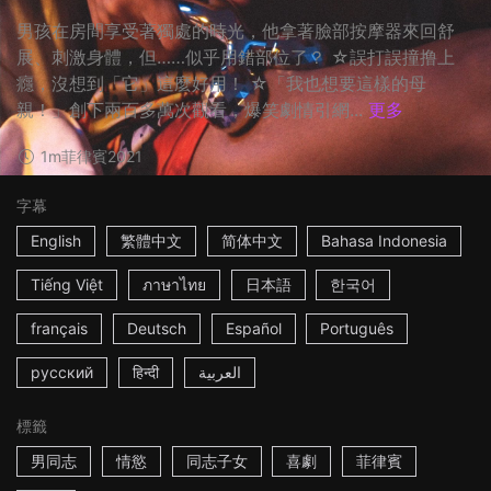
男孩在房間享受著獨處的時光，他拿著臉部按摩器來回舒
展、刺激身體，但……似乎用錯部位了？ ☆誤打誤撞撸上
癮，沒想到「它」這麼好用！ ☆「我也想要這樣的母
親！」創下兩百多萬次觀看，爆笑劇情引網...
更多
1m
菲律賓
2021
字幕
English
繁體中文
简体中文
Bahasa Indonesia
Tiếng Việt
ภาษาไทย
日本語
한국어
français
Deutsch
Español
Português
русский
हिन्दी
العربية
標籤
男同志
情慾
同志子女
喜劇
菲律賓