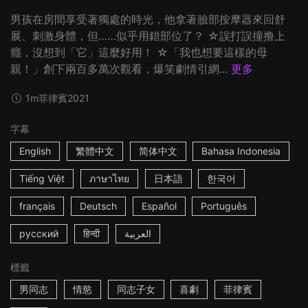
男孩在房間享受著獨處的時光，他拿著臉部按摩器來回舒
展、刺激身體，但……似乎用錯部位了？ ☆誤打誤撞撸上
癮，沒想到「它」這麼好用！ ☆「我也想要這樣的母
親！」創下兩百多萬次觀看，爆笑劇情引網...
更多
1m
菲律賓
2021
字幕
English
繁體中文
简体中文
Bahasa Indonesia
Tiếng Việt
ภาษาไทย
日本語
한국어
français
Deutsch
Español
Português
русский
हिन्दी
العربية
標籤
男同志
情慾
同志子女
喜劇
菲律賓