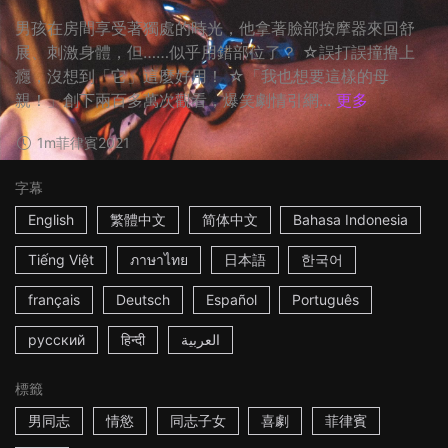
男孩在房間享受著獨處的時光，他拿著臉部按摩器來回舒
展、刺激身體，但……似乎用錯部位了？ ☆誤打誤撞撸上
癮，沒想到「它」這麼好用！ ☆「我也想要這樣的母
親！」創下兩百多萬次觀看，爆笑劇情引網...
更多
1m
菲律賓
2021
字幕
English
繁體中文
简体中文
Bahasa Indonesia
Tiếng Việt
ภาษาไทย
日本語
한국어
français
Deutsch
Español
Português
русский
हिन्दी
العربية
標籤
男同志
情慾
同志子女
喜劇
菲律賓