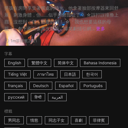
男孩在房間享受著獨處的時光，他拿著臉部按摩器來回舒
展、刺激身體，但……似乎用錯部位了？ ☆誤打誤撞撸上
癮，沒想到「它」這麼好用！ ☆「我也想要這樣的母
親！」創下兩百多萬次觀看，爆笑劇情引網...
更多
1m
菲律賓
2021
字幕
English
繁體中文
简体中文
Bahasa Indonesia
Tiếng Việt
ภาษาไทย
日本語
한국어
français
Deutsch
Español
Português
русский
हिन्दी
العربية
標籤
男同志
情慾
同志子女
喜劇
菲律賓