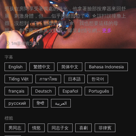
男孩在房間享受著獨處的時光，他拿著臉部按摩器來回舒
展、刺激身體，但……似乎用錯部位了？ ☆誤打誤撞撸上
癮，沒想到「它」這麼好用！ ☆「我也想要這樣的母
親！」創下兩百多萬次觀看，爆笑劇情引網...
更多
1m
菲律賓
2021
字幕
English
繁體中文
简体中文
Bahasa Indonesia
Tiếng Việt
ภาษาไทย
日本語
한국어
français
Deutsch
Español
Português
русский
हिन्दी
العربية
標籤
男同志
情慾
同志子女
喜劇
菲律賓