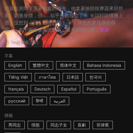
男孩在房間享受著獨處的時光，他拿著臉部按摩器來回舒
展、刺激身體，但……似乎用錯部位了？ ☆誤打誤撞撸上
癮，沒想到「它」這麼好用！ ☆「我也想要這樣的母
親！」創下兩百多萬次觀看，爆笑劇情引網...
更多
1m
菲律賓
2021
字幕
English
繁體中文
简体中文
Bahasa Indonesia
Tiếng Việt
ภาษาไทย
日本語
한국어
français
Deutsch
Español
Português
русский
हिन्दी
العربية
標籤
男同志
情慾
同志子女
喜劇
菲律賓