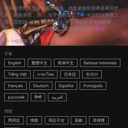
男孩在房間享受著獨處的時光，他拿著臉部按摩器來回舒
展、刺激身體，但……似乎用錯部位了？ ☆誤打誤撞撸上
癮，沒想到「它」這麼好用！ ☆「我也想要這樣的母
親！」創下兩百多萬次觀看，爆笑劇情引網...
更多
1m
菲律賓
2021
字幕
English
繁體中文
简体中文
Bahasa Indonesia
Tiếng Việt
ภาษาไทย
日本語
한국어
français
Deutsch
Español
Português
русский
हिन्दी
العربية
標籤
男同志
情慾
同志子女
喜劇
菲律賓