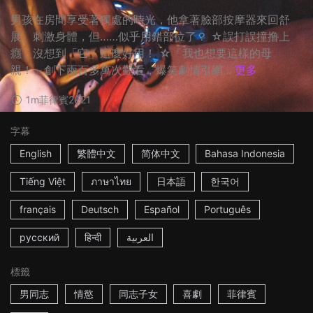
男孩在房間享受著獨處的時光，他拿著臉部按摩器來回舒
展、刺激身體，但……似乎用錯部位了？ ☆誤打誤撞撸上
癮，沒想到「它」這麼好用！ ☆「我也想要這樣的母
親！」創下兩百多萬次觀看，爆笑劇情引網...
更多
1m
菲律賓
2021
字幕
English
繁體中文
简体中文
Bahasa Indonesia
Tiếng Việt
ภาษาไทย
日本語
한국어
français
Deutsch
Español
Português
русский
हिन्दी
العربية
標籤
男同志
情慾
同志子女
喜劇
菲律賓