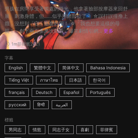
男孩在房間享受著獨處的時光，他拿著臉部按摩器來回舒
展、刺激身體，但……似乎用錯部位了？ ☆誤打誤撞撸上
癮，沒想到「它」這麼好用！ ☆「我也想要這樣的母
親！」創下兩百多萬次觀看，爆笑劇情引網...
更多
1m
菲律賓
2021
字幕
English
繁體中文
简体中文
Bahasa Indonesia
Tiếng Việt
ภาษาไทย
日本語
한국어
français
Deutsch
Español
Português
русский
हिन्दी
العربية
標籤
男同志
情慾
同志子女
喜劇
菲律賓