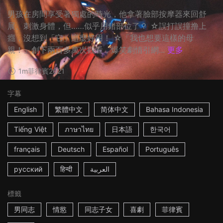
男孩在房間享受著獨處的時光，他拿著臉部按摩器來回舒
展、刺激身體，但……似乎用錯部位了？ ☆誤打誤撞撸上
癮，沒想到「它」這麼好用！ ☆「我也想要這樣的母
親！」創下兩百多萬次觀看，爆笑劇情引網...
更多
1m
菲律賓
2021
字幕
English
繁體中文
简体中文
Bahasa Indonesia
Tiếng Việt
ภาษาไทย
日本語
한국어
français
Deutsch
Español
Português
русский
हिन्दी
العربية
標籤
男同志
情慾
同志子女
喜劇
菲律賓