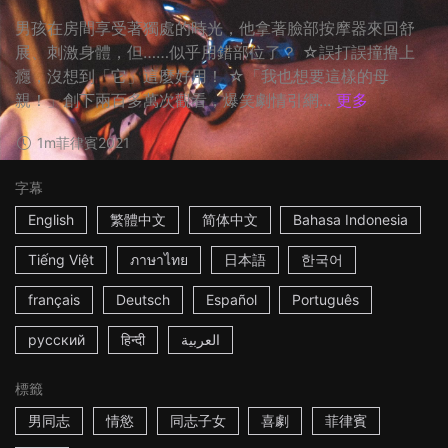
男孩在房間享受著獨處的時光，他拿著臉部按摩器來回舒
展、刺激身體，但……似乎用錯部位了？ ☆誤打誤撞撸上
癮，沒想到「它」這麼好用！ ☆「我也想要這樣的母
親！」創下兩百多萬次觀看，爆笑劇情引網...
更多
1m
菲律賓
2021
字幕
English
繁體中文
简体中文
Bahasa Indonesia
Tiếng Việt
ภาษาไทย
日本語
한국어
français
Deutsch
Español
Português
русский
हिन्दी
العربية
標籤
男同志
情慾
同志子女
喜劇
菲律賓