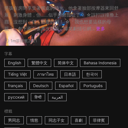
男孩在房間享受著獨處的時光，他拿著臉部按摩器來回舒
展、刺激身體，但……似乎用錯部位了？ ☆誤打誤撞撸上
癮，沒想到「它」這麼好用！ ☆「我也想要這樣的母
親！」創下兩百多萬次觀看，爆笑劇情引網...
更多
1m
菲律賓
2021
字幕
English
繁體中文
简体中文
Bahasa Indonesia
Tiếng Việt
ภาษาไทย
日本語
한국어
français
Deutsch
Español
Português
русский
हिन्दी
العربية
標籤
男同志
情慾
同志子女
喜劇
菲律賓